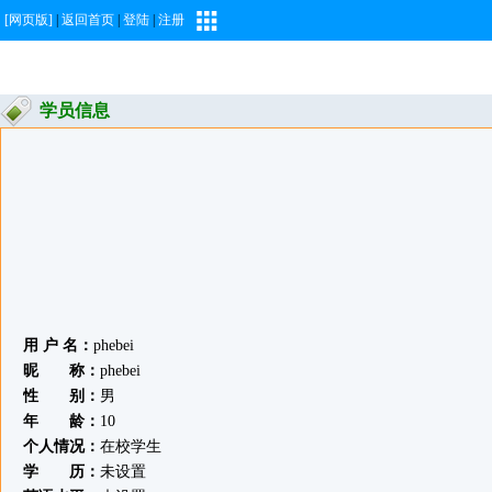
[网页版]
|
返回首页
|
登陆
|
注册
学员信息
用 户 名：
phebei
昵 称：
phebei
性 别：
男
年 龄：
10
个人情况：
在校学生
学 历：
未设置