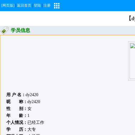
[网页版]
|
返回首页
|
登陆
|
注册
【d
学员信息
用 户 名：
dy2420
昵 称：
dy2420
性 别：
女
年 龄：
1
个人情况：
已经工作
学 历：
大专