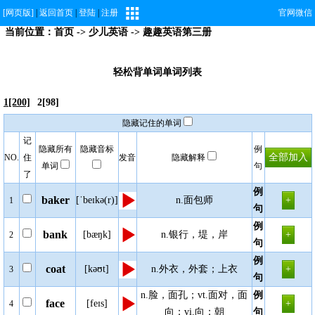
[网页版]
|
返回首页
|
登陆
|
注册
官网微信
当前位置：
首页
->
少儿英语
-> 趣趣英语第三册
轻松背单词单词列表
1[200]
2[98]
隐藏记住的单词
记
隐藏所有
隐藏音标
例
NO.
住
发音
隐藏解释
单词
句
了
例
baker
[ˈbeɪkə(r)]
n.面包师
1
句
例
bank
[bæŋk]
n.银行，堤，岸
2
句
例
coat
[kəʊt]
n.外衣，外套；上衣
3
句
n.脸，面孔；vt.面对，面
例
face
[feɪs]
4
向；vi.向；朝
句