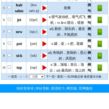
hair
[hɛə
例
发廊
5
salon
ˈsælɔ:ŋ]
句
n.喷气发动机，喷气式飞
例
jet
[dʒet]
6
机；vt.&vi.喷出，喷射
句
adj.新的，陌生的，最近
例
new
[nju:]
7
的，不熟悉的
句
例
pot
[pɒt]
n.罐，壶；v.把...装罐
8
句
adj.有病的，患病的；恶心
例
sick
[sɪk]
9
的；厌恶的
句
n.顶，顶端；首位；顶
例
top
[tɒp]
10
点；adj.最高的；顶上的
句
<<首页
<上一页
下一页>
尾页>>
共200条记录 每页显示10条
轻松背单词
本站导航
英语听力
网页版
官网微信
|
|
|
|