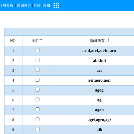
[网页版]
|
返回首页
|
登陆
|
注册
NO.
记住了
隐藏所有
acid,acri,acrid,acu
1
abl,bili
2
act
3
aer,aero,aeri
4
agog
5
ag
6
agon
7
agri,agro,agr
8
alb
9