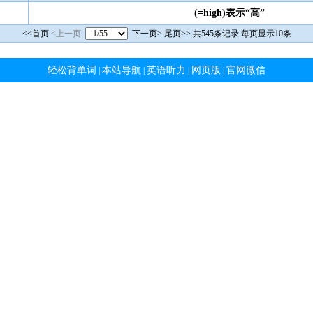
(=high)表示“高”
<<首页
<上一页
下一页>
尾页>>
共545条记录 每页显示10条
轻松背单词
本站导航
英语听力
网页版
官网微信
|
|
|
|