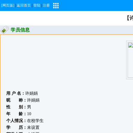
[网页版]
|
返回首页
|
登陆
|
注册
【
学员信息
用 户 名：
许娟娟
昵 称：
许娟娟
性 别：
男
年 龄：
10
个人情况：
在校学生
学 历：
未设置