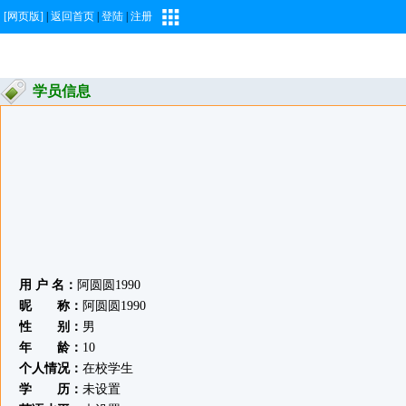
[网页版]
|
返回首页
|
登陆
|
注册
学员信息
用 户 名：
阿圆圆1990
昵 称：
阿圆圆1990
性 别：
男
年 龄：
10
个人情况：
在校学生
学 历：
未设置