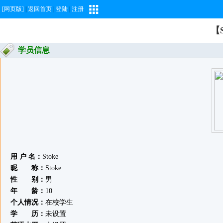
[网页版]
|
返回首页
|
登陆
|
注册
【
学员信息
用 户 名：
Stoke
昵 称：
Stoke
性 别：
男
年 龄：
10
个人情况：
在校学生
学 历：
未设置