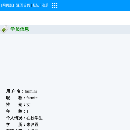
[网页版]
|
返回首页
|
登陆
|
注册
学员信息
用 户 名：
farmini
昵 称：
farmini
性 别：
女
年 龄：
1
个人情况：
在校学生
学 历：
未设置