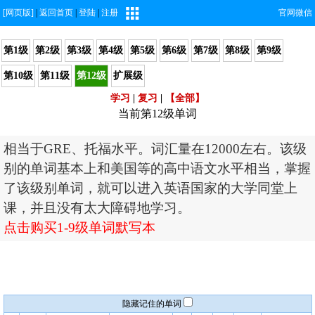
[网页版]
|
返回首页
|
登陆
|
注册
官网微信
第1级
第2级
第3级
第4级
第5级
第6级
第7级
第8级
第9级
第10级
第11级
第12级
扩展级
学习
|
复习
|
【全部】
当前第12级单词
相当于GRE、托福水平。词汇量在12000左右。该级
别的单词基本上和
美国等的高中语文水平相当，掌握
了该级别单词，就可以进入英语国家的大学同堂上
课，并且没有太大障碍地学习。
点击购买1-9级单词默写本
隐藏记住的单词