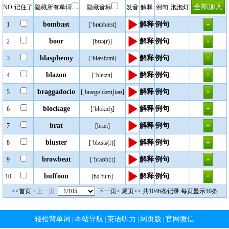
NO.
记住了
隐藏所有单词
隐藏音标
发音
解释
例句
泡泡灯
bombast
解释
例句
1
[ˈbɒmbæst]
boor
解释
例句
2
[bʊə(r)]
blasphemy
解释
例句
3
[ˈblæsfəmi]
blazon
解释
例句
4
[ˈbleɪzn]
braggadocio
解释
例句
5
[ˌbrægəˈdəʊtʃiəʊ]
blockage
解释
例句
6
[ˈblɒkɪdʒ]
brat
解释
例句
7
[bræt]
bluster
解释
例句
8
[ˈblʌstə(r)]
browbeat
解释
例句
9
[ˈbraʊbi:t]
buffoon
解释
例句
10
[bəˈfu:n]
<<首页
<上一页
下一页>
尾页>>
共1046条记录 每页显示10条
轻松背单词
本站导航
英语听力
网页版
官网微信
|
|
|
|