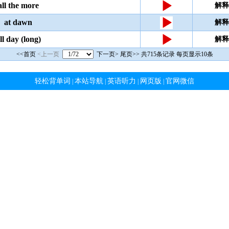
all the more
解释
at dawn
解释
ll day (long)
解释
<<首页
<上一页
下一页>
尾页>>
共715条记录 每页显示10条
轻松背单词
本站导航
英语听力
网页版
官网微信
|
|
|
|