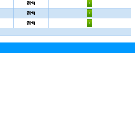
例句
例句
例句