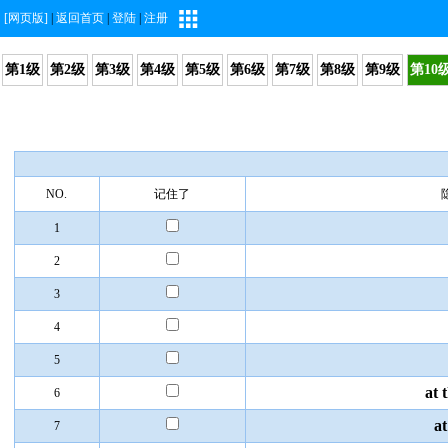
[网页版]
|
返回首页
|
登陆
|
注册
第1级
第2级
第3级
第4级
第5级
第6级
第7级
第8级
第9级
第10
NO.
记住了
1
2
3
4
5
at 
6
at
7