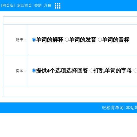
[网页版]
|
返回首页
|
登陆
|
注册
单词的解释
单词的发音
单词的音标
题干：
提供4个选项选择回答
打乱单词的字母
提示：
轻松背单词
本站
|