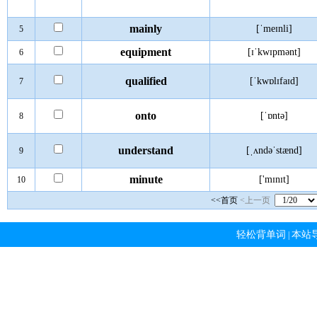
mainly
[ˈmeɪnli]
5
equipment
[ɪˈkwɪpmənt]
6
qualified
[ˈkwɒlɪfaɪd]
7
onto
[ˈɒntə]
8
understand
[ˌʌndəˈstænd]
9
minute
['mɪnɪt]
10
<<首页
<上一页
轻松背单词
本站
|