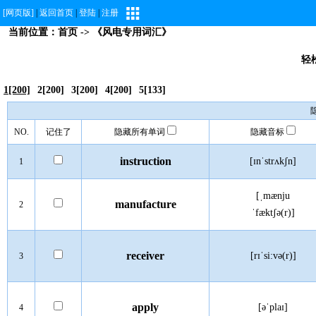
[网页版]
|
返回首页
|
登陆
|
注册
当前位置：
首页
-> 《风电专用词汇》
轻
1[200]
2[200]
3[200]
4[200]
5[133]
NO.
记住了
隐藏所有单词
隐藏音标
instruction
[ɪnˈstrʌkʃn]
1
[ˌmænju
manufacture
2
ˈfæktʃə(r)]
receiver
[rɪˈsi:və(r)]
3
apply
[əˈplaɪ]
4