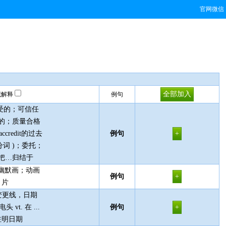
官网微信
藏解释
例句
接受的；可信任
的；质量合格
accredit的过去
例句
词 )；委托；
把…归结于
，幽默画；动画
例句
片
期变更线，日期
 vt. 在 ...
例句
注明日期