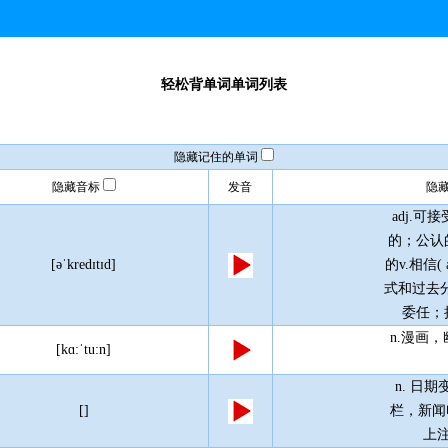
轻松背单词单词列表
隐藏记住的单词
隐藏音标
发音
隐
adj.可
的；公认
[əˈkredɪtɪd]
的v.相信( 
式和过去分
委任；
n.漫画
[kɑ:ˈtu:n]
n. 日
[]
栏，新闻电头
上