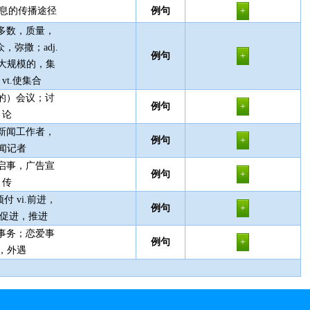
消息的传播途径
例句
大多数，质量，
，弥撒；adj.
例句
大规模的，集
vt.使集合
式的）会议；讨
例句
论
，新闻工作者，
例句
闻记者
，启事，广告宣
例句
传
付 vi.前进，
例句
t.促进，推进
，事务；恋爱事
例句
，外遇