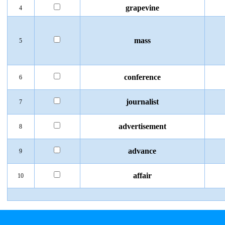
grapevine
4
mass
5
conference
6
journalist
7
advertisement
8
advance
9
affair
10