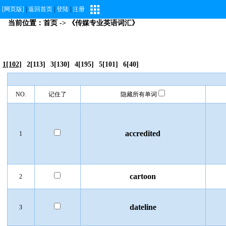
[网页版]
|
返回首页
|
登陆
|
注册
当前位置：
首页
-> 《传媒专业英语词汇》
1[102]
2[113]
3[130]
4[195]
5[101]
6[40]
NO.
记住了
隐藏所有单词
accredited
1
cartoon
2
dateline
3