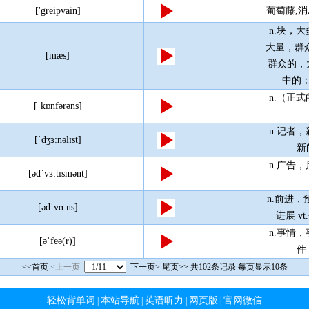
['greipvain]
葡萄藤,
n.块，
大量，群众
[mæs]
群众的，
中的；
n.（正
[ˈkɒnfərəns]
n.记者
[ˈdʒɜ:nəlɪst]
新
n.广告
[ədˈvɜ:tɪsmənt]
n.前进，预
[ədˈvɑ:ns]
进展 v
n.事情
[əˈfeə(r)]
件
<<首页
<上一页
下一页>
尾页>>
共102条记录 每页显示10条
轻松背单词
本站导航
英语听力
网页版
官网微信
|
|
|
|