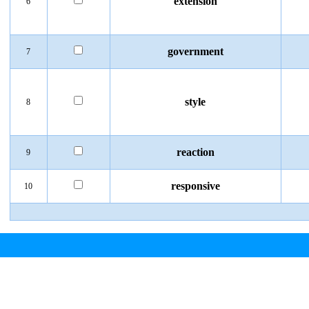
extension
6
government
7
style
8
reaction
9
responsive
10