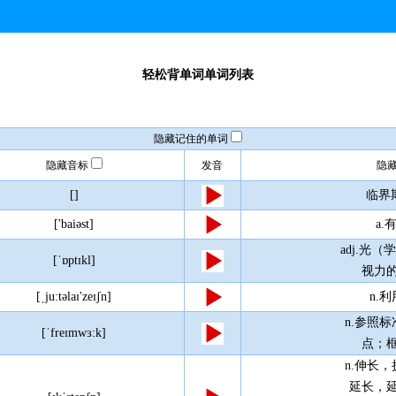
轻松背单词单词列表
隐藏记住的单词
隐藏音标
发音
隐
[]
临界
['baiəst]
a.
adj.光
[ˈɒptɪkl]
视力
[ˌju:təlaɪ'zeɪʃn]
n.
n.参照
[ˈfreɪmwɜ:k]
点；
n.伸长
延长，