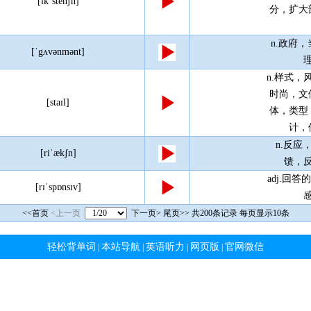
[ɪkˈstenʃn]
分，扩大
n.政府
[ˈgʌvənmənt]
n.样式，
时尚，文
[staɪl]
体，类型；
计，
n.反应
[riˈækʃn]
馈，
adj.回
[rɪˈspɒnsɪv]
<<首页
<上一页
下一页>
尾页>>
共200条记录 每页显示10条
轻松背单词
本站导航
英语听力
网页版
官网微信
|
|
|
|