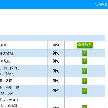
官网微信
藏解释
例句
期 关键期
例句
有偏见的
例句
（学）的，眼的，
例句
的，视觉的
利用，效用
例句
标准；准则；观
例句
框架，结构
，扩大，伸展；
延期；延长部