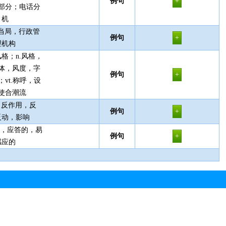
例句
部分；电话分
机
，当局，行政管
例句
理机构
风格；n.风格，
体，风度，字
例句
vt.称呼，设
使合潮流
，反作用，反
例句
反动，影响
答的，应答的，易
例句
感应的