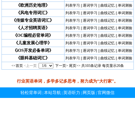
《欧洲历史地理》
列表学习
||
逐词学习
||
曲线记忆
||
单词测验
《风电专用词汇》
列表学习
||
逐词学习
||
曲线记忆
||
单词测验
《传媒专业英语词汇》
列表学习
||
逐词学习
||
曲线记忆
||
单词测验
《人才招聘英语》
列表学习
||
逐词学习
||
曲线记忆
||
单词测验
《OC编程必背单词》
列表学习
||
逐词学习
||
曲线记忆
||
单词测验
《儿童发展心理学》
列表学习
||
逐词学习
||
曲线记忆
||
单词测验
《iOS开发必备单词》
列表学习
||
逐词学习
||
曲线记忆
||
单词测验
《眼科基础词汇》
列表学习
||
逐词学习
||
曲线记忆
||
单词测验
<<首页
<上一页
下一页>
尾页>>
共103条记录 每页显示20条
行业英语单词，多学多记多思考，努力成为“大行家”。
轻松背单词
本站导航
英语听力
网页版
官网微信
|
|
|
|