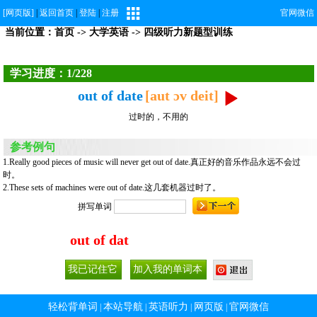
[网页版]
|
返回首页
|
登陆
|
注册
官网微信
当前位置：
首页
->
大学英语
-> 四级听力新题型训练
学习进度：1/228
out of date
[aut ɔv deit]
过时的，不用的
参考例句
1.Really good pieces of music will never get out of date.真正好的音乐作品永远不会过
时。
2.These sets of machines were out of date.这几套机器过时了。
拼写单词
out of dat
轻松背单词
本站导航
英语听力
网页版
官网微信
|
|
|
|