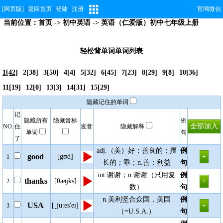
[网页版]
|
返回首页
|
登陆
|
注册
官网微信
当前位置：
首页
->
初中英语
-> 英语（仁爱版）初中七年级上册
轻松背单词单词列表
1[42]
2[38]
3[50]
4[4]
5[32]
6[45]
7[23]
8[29]
9[8]
10[36]
11[19]
12[0]
13[3]
14[31]
15[29]
隐藏记住的单词
记
隐藏所有
隐藏音标
例
NO.
住
发音
隐藏解释
单词
句
了
adj.（美）好；善良的；擅
例
good
[gʊd]
1
长的；乖；n.善；利益
句
int.谢谢；n.谢谢（只用复
例
thanks
[θæŋks]
2
数）
句
n.美利坚合众国，美国
例
USA
[ˌju:es'eɪ]
3
（=U.S.A.）
句