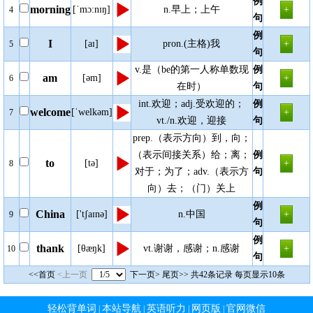
例
morning
[ˈmɔ:nɪŋ]
n.早上；上午
4
句
例
I
[aɪ]
pron.(主格)我
5
句
v.是（be的第一人称单数现
例
am
[əm]
6
在时）
句
int.欢迎；adj.受欢迎的；
例
welcome
[ˈwelkəm]
7
vt./n.欢迎，迎接
句
prep.（表示方向）到，向；
（表示间接关系）给；离；
例
to
[tə]
8
对于；为了；adv.（表示方
句
向）去；（门）关上
例
China
['tʃaɪnə]
n.中国
9
句
例
thank
[θæŋk]
vt.谢谢，感谢；n.感谢
10
句
<<首页
<上一页
下一页>
尾页>>
共42条记录 每页显示10条
轻松背单词
本站导航
英语听力
网页版
官网微信
|
|
|
|