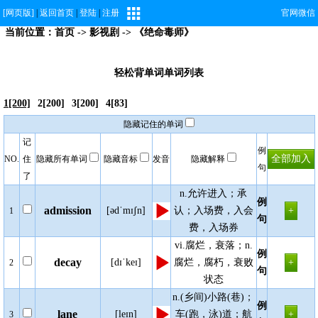
[网页版]
|
返回首页
|
登陆
|
注册
官网微信
当前位置：
首页
->
影视剧
-> 《绝命毒师》
轻松背单词单词列表
1[200]
2[200]
3[200]
4[83]
隐藏记住的单词
记
例
NO.
住
隐藏所有单词
隐藏音标
发音
隐藏解释
句
了
n.允许进入；承
例
admission
[ədˈmɪʃn]
认；入场费，入会
1
句
费，入场券
vi.腐烂，衰落；n.
例
decay
[dɪˈkeɪ]
腐烂，腐朽，衰败
2
句
状态
n.(乡间)小路(巷)；
例
lane
[leɪn]
车(跑，泳)道；航
3