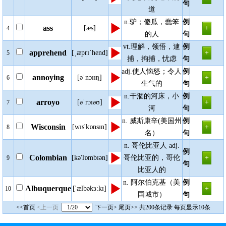
句
道
n.驴；傻瓜，蠢笨
例
ass
[æs]
4
的人
句
vt.理解，领悟，逮
例
apprehend
[ˌæprɪˈhend]
5
捕，拘捕，忧虑
句
adj.使人恼怒；令人
例
annoying
[əˈnɔɪɪŋ]
6
生气的
句
n.干涸的河床，小
例
arroyo
[əˈrɔɪəʊ]
7
河
句
n. 威斯康辛(美国州
例
Wisconsin
[wɪs'kɒnsɪn]
8
名）
句
n. 哥伦比亚人 adj.
例
Colombian
[kə'lɒmbɪən]
哥伦比亚的，哥伦
9
句
比亚人的
n. 阿尔伯克基（美
例
Albuquerque
['ælbəkɜ:kɪ]
10
国城市）
句
<<首页
<上一页
下一页>
尾页>>
共200条记录 每页显示10条