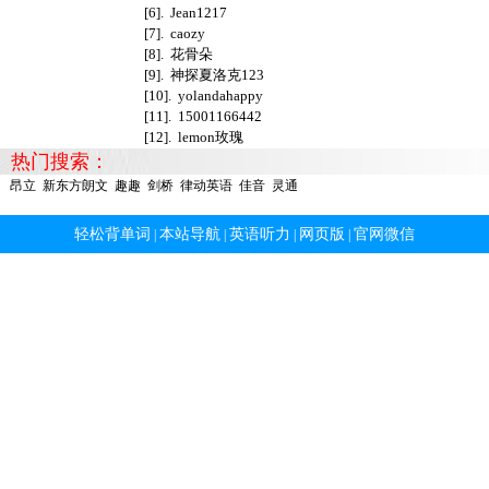
[6].
Jean1217
[7].
caozy
[8].
花骨朵
[9].
神探夏洛克123
[10].
yolandahappy
[11].
15001166442
[12].
lemon玫瑰
热门搜索：
昂立
新东方朗文
趣趣
剑桥
律动英语
佳音
灵通
轻松背单词
本站导航
英语听力
网页版
官网微信
|
|
|
|