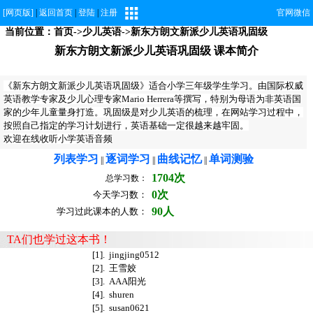
[网页版]
|
返回首页
|
登陆
|
注册
官网微信
当前位置：
首页
->
少儿英语
->新东方朗文新派少儿英语巩固级
新东方朗文新派少儿英语巩固级 课本简介
《新东方朗文新派少儿英语巩固级》适合小学三年级学生学习。由国际权威
英语教学专家及少儿心理专家Mario Herrera等撰写，特别为母语为非英语国
家的少年儿童量身打造。巩固级是对少儿英语的梳理，在网站学习过程中，
按照自己指定的学习计划进行，英语基础一定很越来越牢固。
欢迎在线收听
小学英语音频
列表学习
逐词学习
曲线记忆
单词测验
||
||
||
1704次
总学习数：
0次
今天学习数：
90人
学习过此课本的人数：
TA们也学过这本书！
[1].
jingjing0512
[2].
王雪姣
[3].
AAA阳光
[4].
shuren
[5].
susan0621