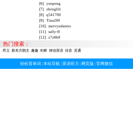
[6].
yunpeng
[7].
zhenglili
[8].
q541700
[9].
Tina200
[10].
mervyndantes
[11].
sally-ff
[12].
z7z8h9
热门搜索：
昂立
新东方朗文
趣趣
剑桥
律动英语
佳音
灵通
轻松背单词
本站导航
英语听力
网页版
官网微信
|
|
|
|