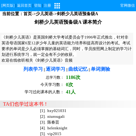
[网页版]
|
返回首页
|
登陆
|
注册
官网微信
当前位置：
首页
->
少儿英语
->剑桥少儿英语预备级A
剑桥少儿英语预备级A 课本简介
《剑桥少儿英语》是英国剑桥大学考试委员会于1996年正式推出，针对非
英语母语国家6至12岁少年儿童的英语能力培养和提高而设计的考试。考试
要求的单词是少儿必须掌握的基础词汇，同时，学员按照网上制定的学习计
划进行系统学习，就一定会有不少的收获。
欢迎在线收听
相关《剑桥少儿英语》音频
列表学习
逐词学习
曲线记忆
单词测验
||
||
||
1186次
总学习数：
0次
今天学习数：
41人
学习过此课本的人数：
TA们也学过这本书！
[1].
hxy021031
[2].
niurougali
[3].
陈春芸
[4].
helenknight
[5].
vip2015