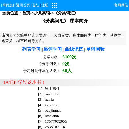
[网页版]
|
返回首页
|
登陆
|
注册
官网微信
当前位置：
首页
->
少儿英语
->《分类词汇》
《分类词汇》 课本简介
该词表包含简单的几大类词汇：大自然类、身体部位类、时间类、动物类、
蔬菜类、城市设施等方面。
列表学习
逐词学习
曲线记忆
单词测验
||
||
||
3109次
总学习数：
0次
今天学习数：
60人
学习过此课本的人数：
TA们也学过这本书！
[1].
冰山雪仕
[2].
mia1017
[3].
hanfu
[4].
kacofree
[5].
baojinmao
[6].
loselamb
[7].
13577032055
[8].
2535102116