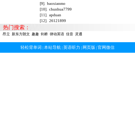
[9].
baoxianmo
[10].
chunhua7799
[11].
apduan
[12].
26121899
热门搜索：
昂立
新东方朗文
趣趣
剑桥
律动英语
佳音
灵通
轻松背单词
本站导航
英语听力
网页版
官网微信
|
|
|
|