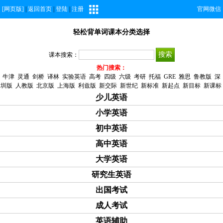
[网页版]
|
返回首页
|
登陆
|
注册
官网微信
轻松背单词课本分类选择
课本搜索：
热门搜索：
牛津
灵通
剑桥
译林
实验英语
高考
四级
六级
考研
托福
GRE
雅思
鲁教版
深
圳版
人教版
北京版
上海版
利兹版
新交际
新世纪
新标准
新起点
新目标
新课标
少儿英语
小学英语
初中英语
高中英语
大学英语
研究生英语
出国考试
成人考试
英语辅助