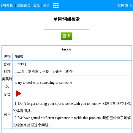
[网页版]
|
返回首页
|
登陆
|
注册
官网微信
单词/词组检索
tackle
级别
第6级
音标
[ ˈtækl ]
解释
n.工具，复滑车，扭倒；v.处理，抓住
英英释
to try to deal with something or someone
义
发音
1. Don't forget to bring your sports tackle with you tomorrow. 别忘了明天带上你
的体育用具。
例句
2. We have gained sufficient experience to tackle this problem. 我们已经有了足够
的经验来处理这个问题。