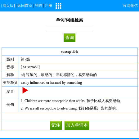
[网页版]
|
返回首页
|
登陆
|
注册
官网微信
单词/词组检索
susceptible
级别
第7级
音标
[ səˈseptəbl ]
解释
adj.过敏的，敏感的；易动感情的，易受感动的
英英释义
easily influenced or harmed by something
发音
1. Children are more susceptible than adults. 孩子比成人易受感动。
例句
2. We are all susceptible to advertising. 我们都易受广告的影响。