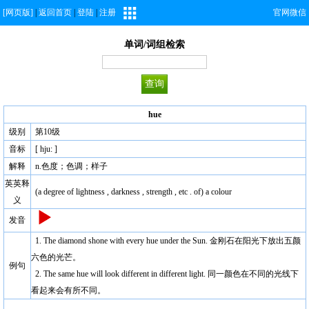
[网页版]
|
返回首页
|
登陆
|
注册
官网微信
单词/词组检索
hue
级别
第10级
音标
[ hju: ]
解释
n.色度；色调；样子
英英释
(a degree of lightness , darkness , strength , etc . of) a colour
义
发音
1. The diamond shone with every hue under the Sun. 金刚石在阳光下放出五颜
六色的光芒。
例句
2. The same hue will look different in different light. 同一颜色在不同的光线下
看起来会有所不同。