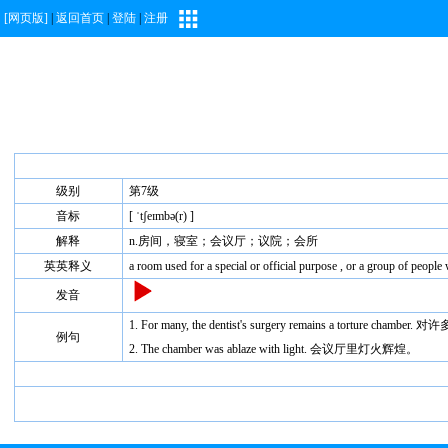
[网页版]
|
返回首页
|
登陆
|
注册
级别
第7级
音标
[ ˈtʃeɪmbə(r) ]
解释
n.房间，寝室；会议厅；议院；会所
英英释义
a room used for a special or official purpose , or a group of people 
发音
1. For many, the dentist's surgery remains a tort
例句
2. The chamber was ablaze with light. 会议厅里灯火辉煌。