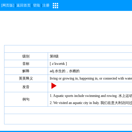
[网页版]
|
返回首页
|
登陆
|
注册
级别
第8级
音标
[ əˈkwætɪk ]
解释
adj.水生的，水栖的
英英释义
living or growing in, happening in, or connected with wate
发音
1. Aquatic sports include swimming and rowi
例句
2. We visited an aquatic city in Italy. 我们在