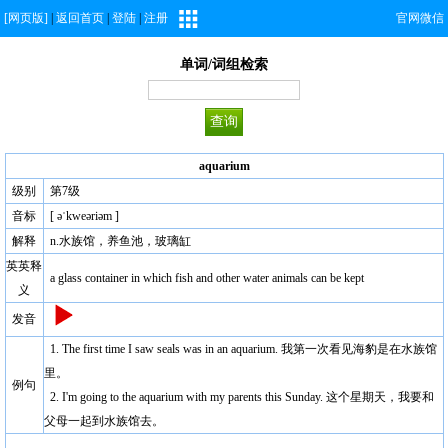
[网页版]
|
返回首页
|
登陆
|
注册
官网微信
单词/词组检索
aquarium
级别
第7级
音标
[ əˈkweəriəm ]
解释
n.水族馆，养鱼池，玻璃缸
英英释
a glass container in which fish and other water animals can be kept
义
发音
1. The first time I saw seals was in an aquarium. 我第一次看见海豹是在水族馆
里。
例句
2. I'm going to the aquarium with my parents this Sunday. 这个星期天，我要和
父母一起到水族馆去。