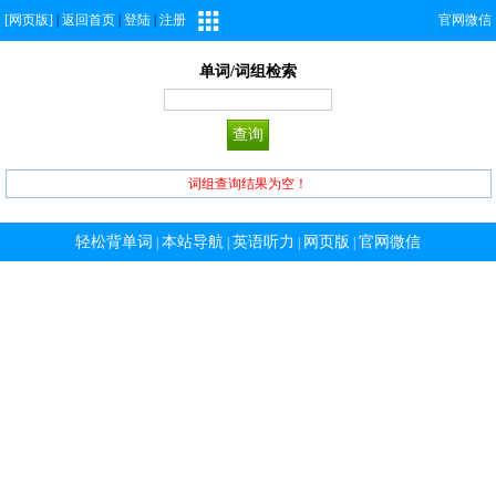
[网页版]
|
返回首页
|
登陆
|
注册
官网微信
单词/词组检索
词组查询结果为空！
轻松背单词
本站导航
英语听力
网页版
官网微信
|
|
|
|